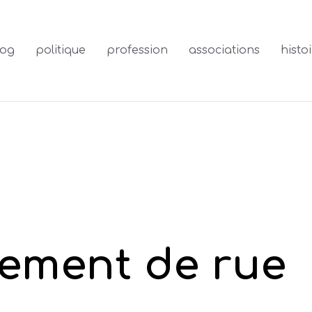
log
politique
profession
associations
histoi
lement de rue