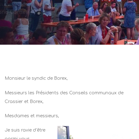
LIÉ DANS:
and Conseil
Post
navigation
Monsieur le syndic de Borex,
Messieurs les Présidents des Conseils communaux de
Crassier et Borex,
Mesdames et messieurs,
Je suis ravie d’être
parmi vous