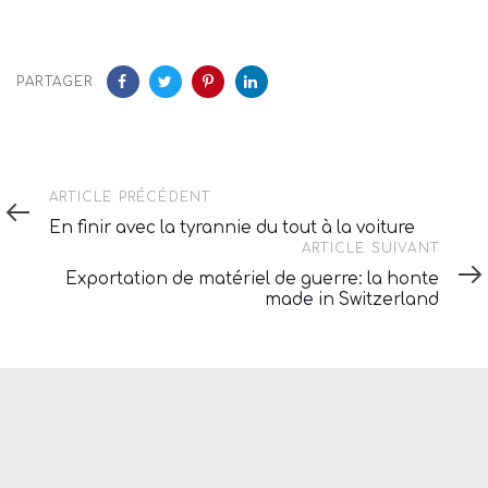
PARTAGER
Article
ARTICLE PRÉCÉDENT
précédent
En finir avec la tyrannie du tout à la voiture
Article
ARTICLE SUIVANT
suivant
Exportation de matériel de guerre: la honte
made in Switzerland