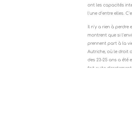
ont les capacités int
l’une d’entre elles. 
Il n’y a rien à perdr
montrent que si l’env
prennent part à la vie
Autriche, où le droit
des 23-25 ans a été en
fait suite directemen
plutôt que de laisser
vote pour les jeunes
intégration des jeunes
Un tel abaissement d
vieillissement de la 
droit de voter sera âg
signer un nouveau co