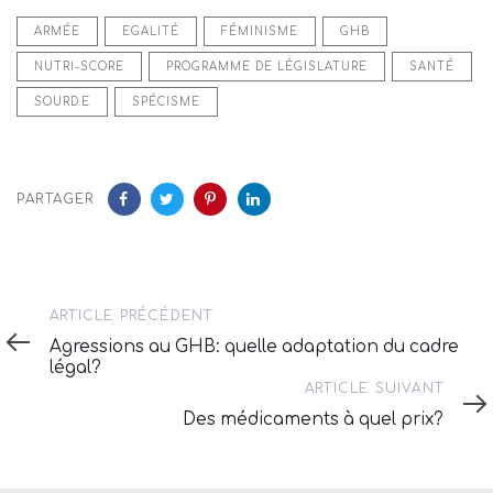
ARMÉE
EGALITÉ
FÉMINISME
GHB
NUTRI-SCORE
PROGRAMME DE LÉGISLATURE
SANTÉ
SOURD.E
SPÉCISME
PARTAGER
Article
ARTICLE PRÉCÉDENT
précédent
Agressions au GHB: quelle adaptation du cadre
légal?
Article
ARTICLE SUIVANT
suivant
Des médicaments à quel prix?