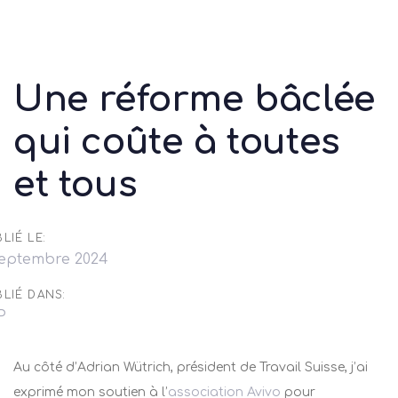
Skip
Skip
to
links
primary
navigation
Une réforme bâclée
Skip
to
qui coûte à toutes
content
et tous
LIÉ LE:
septembre 2024
LIÉ DANS:
P
Au côté d’Adrian Wütrich, président de Travail Suisse, j’ai
exprimé mon soutien à l’
association Avivo
pour