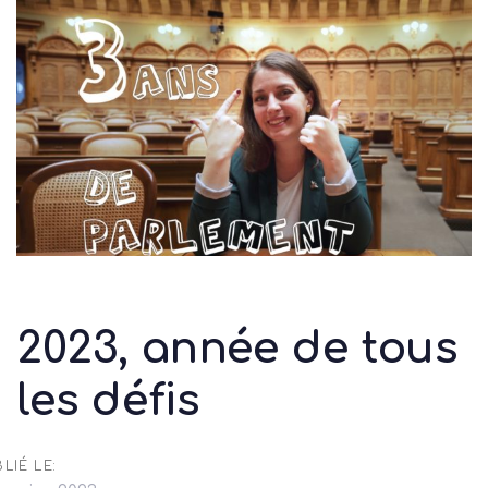
Skip
Skip
to
links
primary
navigation
Skip
to
content
2023, année de tous
les défis
LIÉ LE: