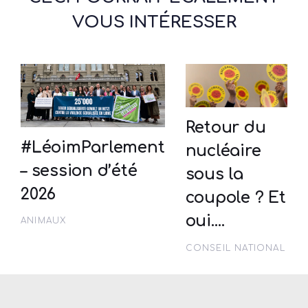
VOUS INTÉRESSER
Retour du
#LéoimParlement
nucléaire
– session d’été
sous la
2026
coupole ? Et
oui….
ANIMAUX
CONSEIL NATIONAL