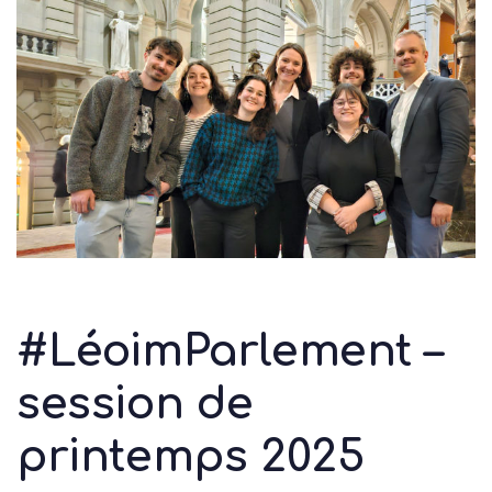
Skip
Skip
to
links
primary
navigation
Skip
to
content
#LéoimParlement –
session de
printemps 2025