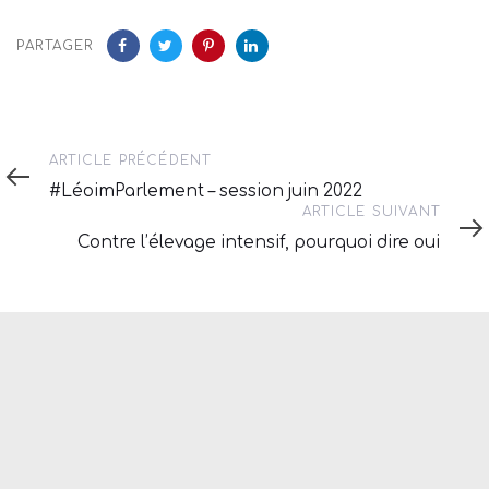
PARTAGER
Article
ARTICLE PRÉCÉDENT
précédent
#LéoimParlement – session juin 2022
Article
ARTICLE SUIVANT
suivant
Contre l’élevage intensif, pourquoi dire oui