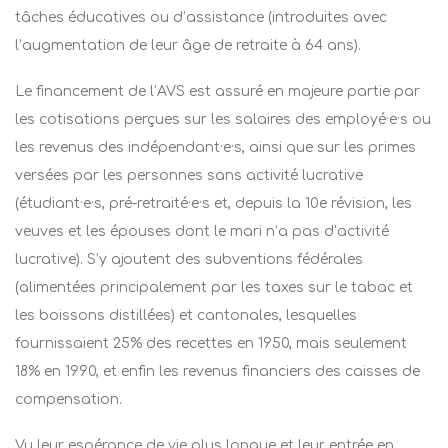
tâches éducatives ou d’assistance (introduites avec
l’augmentation de leur âge de retraite à 64 ans).
Le financement de l’AVS est assuré en majeure partie par
les cotisations perçues sur les salaires des employé·e·s ou
les revenus des indépendant·e·s, ainsi que sur les primes
versées par les personnes sans activité lucrative
(étudiant·e
·
s, pré-retraité·e
·
s et, depuis la 10e révision, les
veuves et les épouses dont le mari n’a pas d’activité
lucrative). S’y ajoutent des subventions fédérales
(alimentées principalement par les taxes sur le tabac et
les boissons distillées) et cantonales, lesquelles
fournissaient 25% des recettes en 1950, mais seulement
18% en 1990, et enfin les revenus financiers des caisses de
compensation.
Vu leur espérance de vie plus longue et leur entrée en