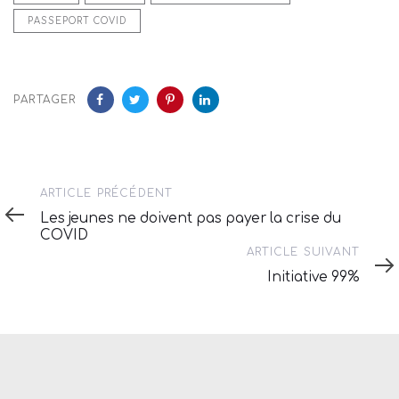
PASSEPORT COVID
PARTAGER
Article
ARTICLE PRÉCÉDENT
précédent
Les jeunes ne doivent pas payer la crise du
COVID
Article
ARTICLE SUIVANT
suivant
Initiative 99%