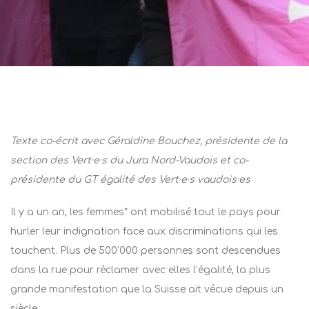
Post
navigation
Texte co-écrit avec Géraldine Bouchez, présidente de la
section des Vert·e·s du Jura Nord-Vaudois et co-
présidente du GT égalité des Vert·e·s vaudois·es
Il y a un an, les femmes* ont mobilisé tout le pays pour
hurler leur indignation face aux discriminations qui les
touchent. Plus de 500’000 personnes sont descendues
dans la rue pour réclamer avec elles l’égalité, la plus
grande manifestation que la Suisse ait vécue depuis un
siècle.