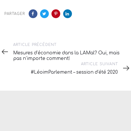
PARTAGER
Article
ARTICLE PRÉCÉDENT
précédent
Mesures d’économie dans la LAMal? Oui, mais
pas n’importe comment!
Article
ARTICLE SUIVANT
suivant
#LéoimParlement – session d’été 2020